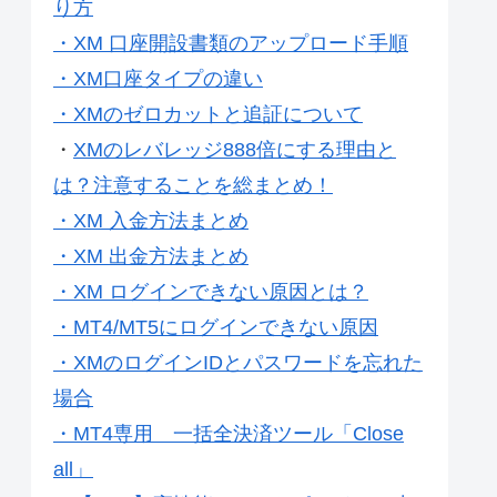
り方
・XM 口座開設書類のアップロード手順
・XM口座タイプの違い
・XMのゼロカットと追証について
・
XMのレバレッジ888倍にする理由と
は？注意することを総まとめ！
・XM 入金方法まとめ
・XM 出金方法まとめ
・XM ログインできない原因とは？
・MT4/MT5にログインできない原因
・XMのログインIDとパスワードを忘れた
場合
・MT4専用 一括全決済ツール「Close
all」