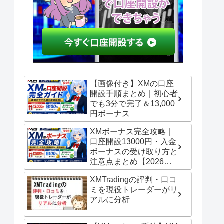
【画像付き】XMの口座
開設手順まとめ｜初心者
でも3分で完了＆13,000
円ボーナス
XMボーナス完全攻略｜
口座開設13000円・入金
ボーナスの受け取り方と
注意点まとめ【2026年
最新版】
XMTradingの評判・口コ
ミを現役トレーダーがリ
アルに分析