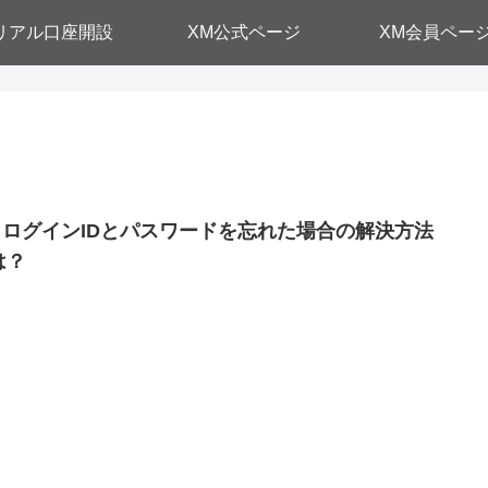
リアル口座開設
XM公式ページ
XM会員ペー
M ログインIDとパスワードを忘れた場合の解決方法
は？