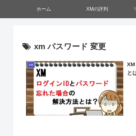
ホーム
XMの評判
xm パスワード 変更
X
XM
と